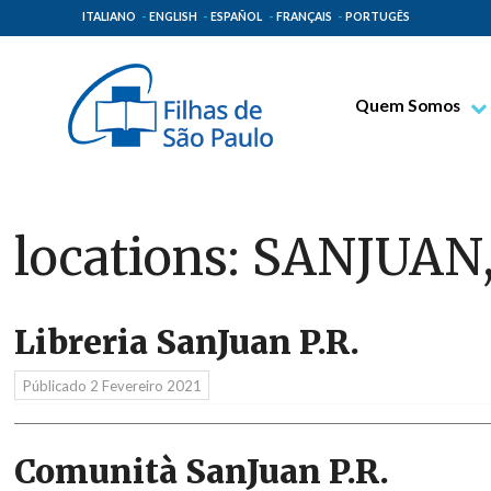
ITALIANO
ENGLISH
ESPAÑOL
FRANÇAIS
PORTUGÊS
Quem Somos
Bem-aventurado T
Venerável Tecla M
Espiritualidade Pa
locations:
SANJUAN, 
Missão Paulinas
Lugares de Orige
Libreria SanJuan P.R.
Governo Geral
Família Paulina
Públicado
2 Fevereiro 2021
Comunità SanJuan P.R.