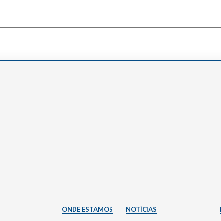
Narzole
San Lorenzo di Fossano
Susa
ONDE ESTAMOS
NOTÍCIAS