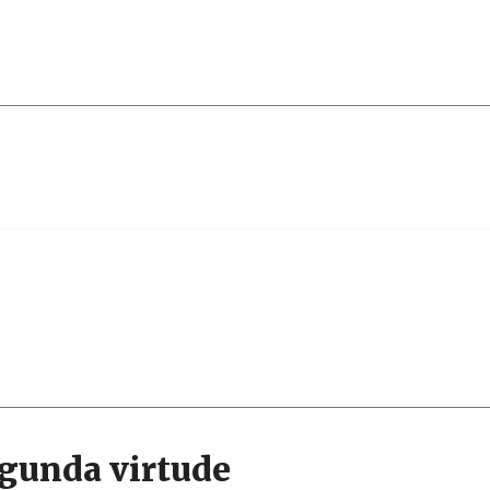
Narzole
San Lorenzo di Fossano
Susa
egunda virtude