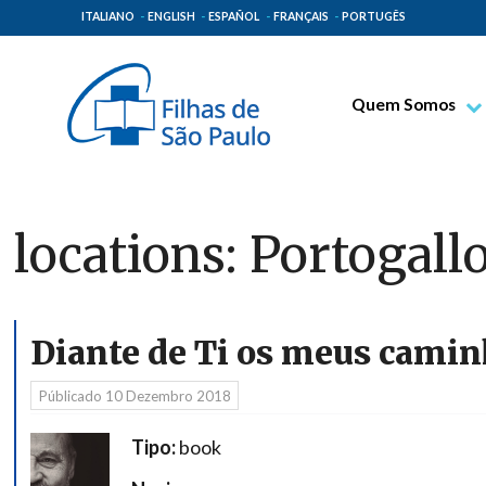
ITALIANO
ENGLISH
ESPAÑOL
FRANÇAIS
PORTUGÊS
Quem Somos
Bem-aventurado T
Venerável Tecla M
Espiritualidade Pa
locations:
Portogall
Missão Paulinas
Lugares de Orige
Governo Geral
Diante de Ti os meus cami
Família Paulina
Públicado
10 Dezembro 2018
Tipo:
book