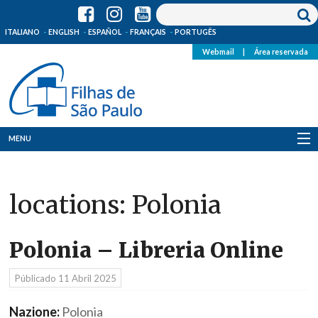
ITALIANO
ENGLISH
ESPAÑOL
FRANÇAIS
PORTUGÊS
Webmail
|
Área reservada
MENU
Quem Somos
locations:
Polonia
Onde Estamos
Notícias
Polonia – Libreria Online
Recursos
Públicado
11 Abril 2025
Media
Nazione:
Polonia