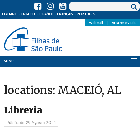
ITALIANO
ENGLISH
ESPAÑOL
FRANÇAIS
PORTUGÊS
Webmail
|
Área reservada
MENU
Quem Somos
locations:
MACEIÓ, AL
Onde Estamos
Notícias
Libreria
Recursos
Públicado
29 Agosto 2014
Media