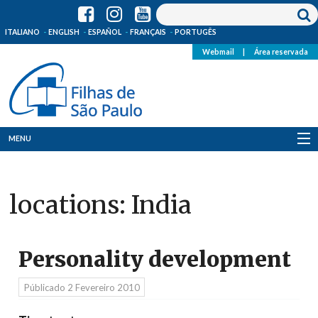
ITALIANO
ENGLISH
ESPAÑOL
FRANÇAIS
PORTUGÊS
Webmail
|
Área reservada
MENU
Quem Somos
locations:
India
Onde Estamos
Notícias
Personality development
Recursos
Públicado
2 Fevereiro 2010
Media