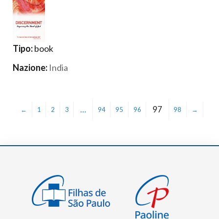
Tipo:
book
Nazione:
India
…
97
←
1
2
3
94
95
96
98
→