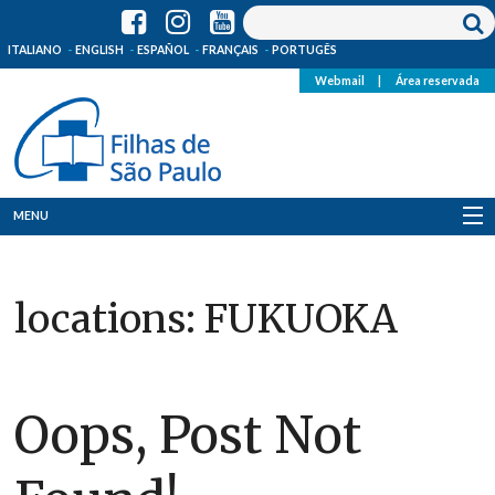
ITALIANO
ENGLISH
ESPAÑOL
FRANÇAIS
PORTUGÊS
Webmail
|
Área reservada
MENU
Quem Somos
locations:
FUKUOKA
Onde Estamos
Notícias
Oops, Post Not
Recursos
Media