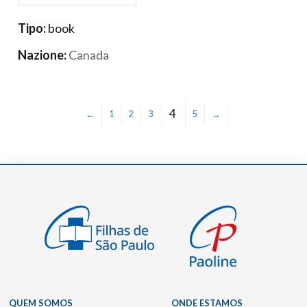
Tipo:
book
Nazione:
Canada
4
←
1
2
3
5
→
QUEM SOMOS
ONDE ESTAMOS