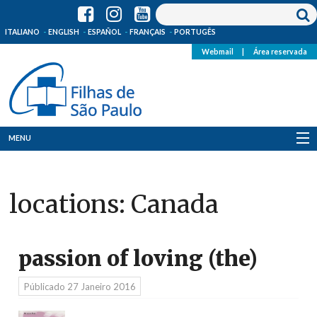
ITALIANO
ENGLISH
ESPAÑOL
FRANÇAIS
PORTUGÊS
Webmail
|
Área reservada
MENU
Quem Somos
locations:
Canada
Onde Estamos
Notícias
passion of loving (the)
Recursos
Públicado
27 Janeiro 2016
Media