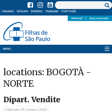
ITALIANO
ENGLISH
ESPAÑOL
FRANÇAIS
PORTUGÊS
Webmail
|
Área reservada
MENU
Quem Somos
locations:
BOGOTÀ -
Onde Estamos
NORTE
Notícias
Recursos
Dipart. Vendite
Media
Públicado
29 Outubro 2020