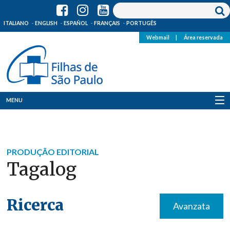
ITALIANO
ENGLISH
ESPAÑOL
FRANÇAIS
PORTUGÊS
Webmail
|
Área reservada
MENU
Quem Somos
Onde Estamos
PRODUÇÃO EDITORIAL
Tagalog
Notícias
Recursos
Ricerca
Avanzata
Media