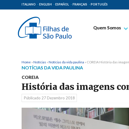
ITALIANO
ENGLISH
ESPAÑOL
FRANÇAIS
PORTUGÊS
Quem Somos
Bem-aventurado T
Venerável Tecla M
Espiritualidade Pa
Home
»
Notícias
»
Notícias da vida paulina
»
COREIA História das imagen
NOTÍCIAS DA VIDA PAULINA
Missão Paulinas
COREIA
Lugares de Orige
História das imagens co
Governo Geral
Públicado
27 Dezembro 2018
Família Paulina