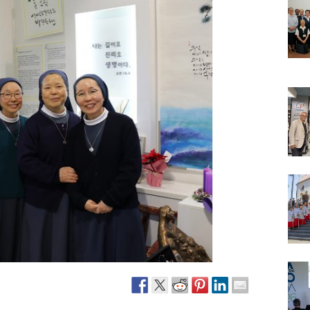
Narzole
San Lorenzo di Fossano
Susa