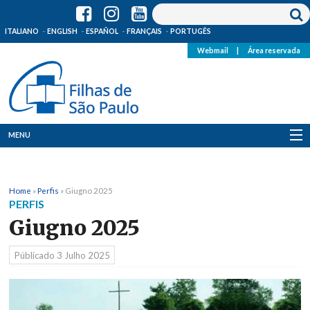
ITALIANO
ENGLISH
ESPAÑOL
FRANÇAIS
PORTUGÊS
Webmail
|
Área reservada
MENU
Quem Somos
Home
»
Perfis
»
Giugno 2025
Onde Estamos
PERFIS
Giugno 2025
Notícias
Públicado
3 Julho 2025
Recursos
Media