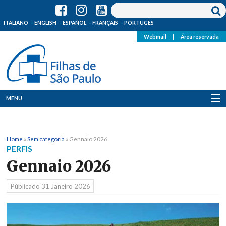
ITALIANO
ENGLISH
ESPAÑOL
FRANÇAIS
PORTUGÊS
Webmail
|
Área reservada
MENU
Quem Somos
Home
»
Sem categoria
»
Gennaio 2026
Onde Estamos
PERFIS
Gennaio 2026
Notícias
Públicado
31 Janeiro 2026
Recursos
Media