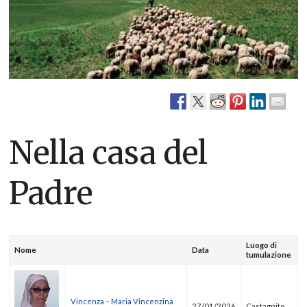
Nella casa del
Padre
Luogo di
Nome
Data
tumulazione
Vincenza – Maria Vincenzina
27/01/2026
Castagnito