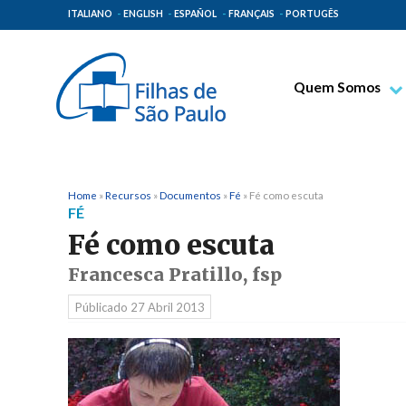
ITALIANO
ENGLISH
ESPAÑOL
FRANÇAIS
PORTUGÊS
Quem Somos
Bem-aventurado T
Venerável Tecla M
Espiritualidade Pa
Home
»
Recursos
»
Documentos
»
Fé
»
Fé como escuta
FÉ
Missão Paulinas
Fé como escuta
Lugares de Orige
Francesca Pratillo, fsp
Governo Geral
Públicado
27 Abril 2013
Família Paulina