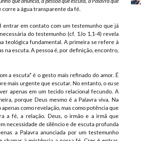
unho que anuncia, a pessoa que escuta, a Palavra que
e corre a água transparente da fé.
el entrar em contato com um testemunho que já
necessária do testemunho (cf. 1Jo 1,1-4) revela
 teológica fundamental. A primeira se refere à
 na escuta. A pessoa é, por definição, encontro,
om a escuta” é o gesto mais refinado do amor. É
pre mais urgente que escutar. No entanto, o
eu se
iver apenas em um tecido relacional fecundo. A
imeira, porque Deus mesmo é a Palavra viva. Na
ão apenas como revelação, mas como potência que
ra a fé, a relação. Deus, o irmão e a irmã que
em necessidade de silêncio e de escuta profunda
Apenas a Palavra anunciada por um testemunho
 chamar à existência a nossa fé. Crer é entrar,