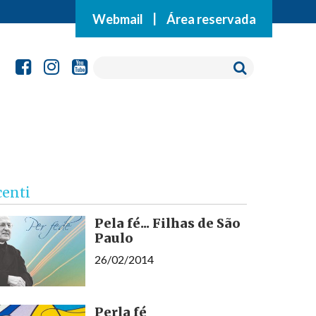
Webmail
|
Área reservada
centi
Pela fé... Filhas de São
Paulo
26/02/2014
Perla fé