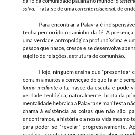
da fé da comunidade paulina no mundo:
o testem
salva
. Trata-se de uma
corrente relacional
, de ond
Para encontrar a Palavra é indispensáv
tenha percorrido o caminho da fé. A presença 
uma verdade antropológica profundíssima e uma
pessoa que nasce, cresce e se desenvolve apenas
sujeito de relações, estrutura de comunhão.
Hoje, ninguém ensina que “presentear c
comum a muitos a convicção de que falar é sem
forma mediante o tu
; nasce da escuta e pode v
verdade teológica, naturalmente, brota da pr
mentalidade hebraica a Palavra se manifesta n
chama à existência as coisas que não são, pa
encontramos, a história e a nossa vida mesmo t
para poder se “revelar” progressivamente. 
credível, escutada por um coração aberto pode