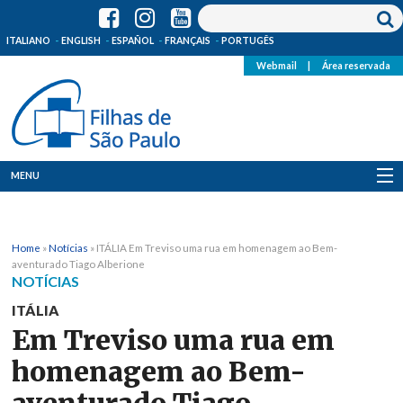
ITALIANO
ENGLISH
ESPAÑOL
FRANÇAIS
PORTUGÊS
Webmail
|
Área reservada
MENU
Quem Somos
Home
»
Notícias
»
ITÁLIA Em Treviso uma rua em homenagem ao Bem-
Onde Estamos
aventurado Tiago Alberione
NOTÍCIAS
Notícias
ITÁLIA
Em Treviso uma rua em
Recursos
homenagem ao Bem-
Media