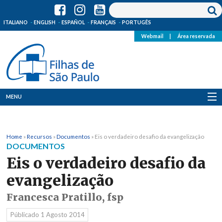
ITALIANO
ENGLISH
ESPAÑOL
FRANÇAIS
PORTUGÊS
Webmail
|
Área reservada
MENU
Quem Somos
Home
»
Recursos
»
Documentos
»
Eis o verdadeiro desafio da evangelização
Onde Estamos
DOCUMENTOS
Eis o verdadeiro desafio da
Notícias
evangelização
Recursos
Francesca Pratillo, fsp
Media
Públicado
1 Agosto 2014