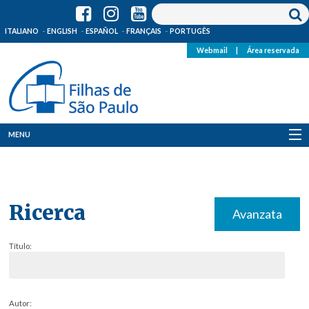
ITALIANO
ENGLISH
ESPAÑOL
FRANÇAIS
PORTUGÊS
Webmail
|
Área reservada
MENU
Quem Somos
Onde Estamos
Ricerca
Avanzata
Notícias
Título:
Recursos
Media
Autor: