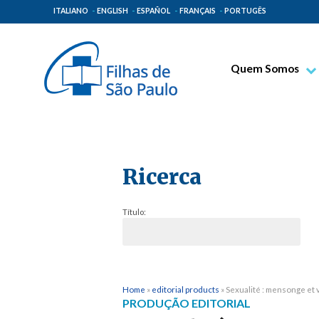
ITALIANO
ENGLISH
ESPAÑOL
FRANÇAIS
PORTUGÊS
Quem Somos
Bem-aventurado T
Venerável Tecla M
Espiritualidade Pa
Ricerca
Missão Paulinas
Lugares de Orige
Título:
Governo Geral
Família Paulina
Home
»
editorial products
»
Sexualité : mensonge et 
PRODUÇÃO EDITORIAL