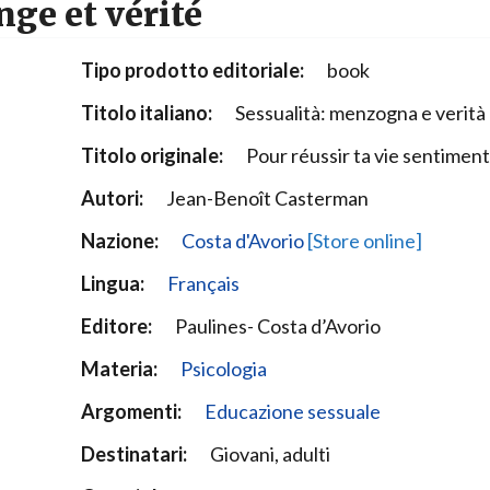
nge et vérité
Narzole
San Lorenzo di Fossano
Tipo prodotto editoriale:
book
Susa
Titolo italiano:
Sessualità: menzogna e verità
Titolo originale:
Pour réussir ta vie sentiment
Autori:
Jean-Benoît Casterman
Nazione:
Costa d'Avorio
[Store online]
Lingua:
Français
Editore:
Paulines- Costa d’Avorio
Materia:
Psicologia
Argomenti:
Educazione sessuale
Destinatari:
Giovani, adulti