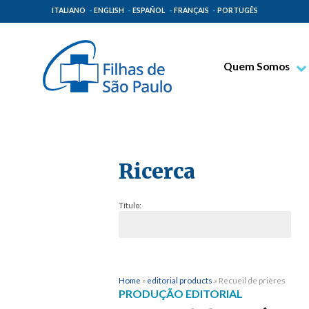
ITALIANO
ENGLISH
ESPAÑOL
FRANÇAIS
PORTUGÊS
Quem Somos
Bem-aventurado T
Venerável Tecla M
Espiritualidade Pa
Ricerca
Missão Paulinas
Lugares de Orige
Título:
Governo Geral
Família Paulina
Home
»
editorial products
»
Recueil de prières
PRODUÇÃO EDITORIAL