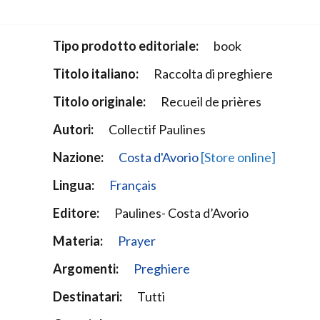
Narzole
San Lorenzo di Fossano
Tipo prodotto editoriale:
book
Susa
Titolo italiano:
Raccolta di preghiere
Titolo originale:
Recueil de prières
Autori:
Collectif Paulines
Nazione:
Costa d'Avorio
[Store online]
Lingua:
Français
Editore:
Paulines- Costa d’Avorio
Materia:
Prayer
Argomenti:
Preghiere
Destinatari:
Tutti