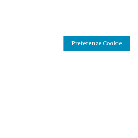
Preferenze Cookie
Tipo prodotto editoriale:
book
Titolo italiano:
Pio XII e gli ebrei