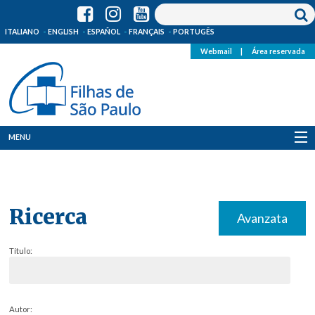
ITALIANO
ENGLISH
ESPAÑOL
FRANÇAIS
PORTUGÊS
Webmail
|
Área reservada
MENU
Quem Somos
Onde Estamos
Ricerca
Avanzata
Notícias
Título:
Recursos
Media
Autor: