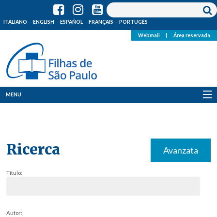
ITALIANO
ENGLISH
ESPAÑOL
FRANÇAIS
PORTUGÊS
Webmail
|
Área reservada
MENU
Quem Somos
Onde Estamos
Ricerca
Avanzata
Notícias
Título:
Recursos
Media
Autor: