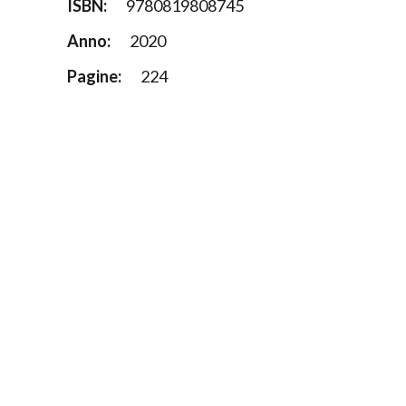
ISBN:
9780819808745
Anno:
2020
Pagine:
224