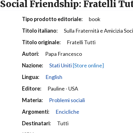
Social Friendship: Fratelli Tut
Narzole
San Lorenzo di Fossano
Tipo prodotto editoriale:
book
Susa
Titolo italiano:
Sulla Fraternità e Amicizia Soci
Titolo originale:
Fratelli Tutti
Autori:
Papa Francesco
Nazione:
Stati Uniti
[Store online]
Lingua:
English
Editore:
Pauline - USA
Materia:
Problemi sociali
Argomenti:
Encicliche
Destinatari:
Tutti