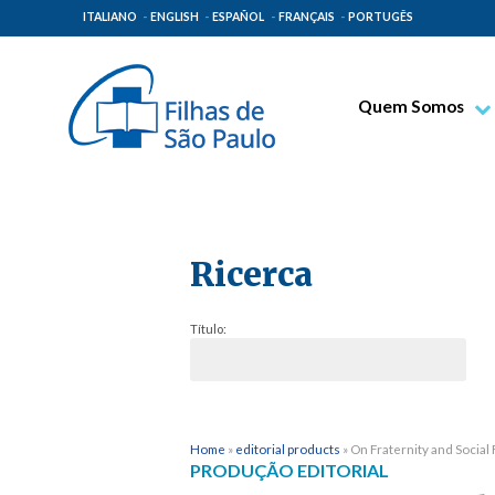
ITALIANO
ENGLISH
ESPAÑOL
FRANÇAIS
PORTUGÊS
Quem Somos
Bem-aventurado T
Venerável Tecla M
Espiritualidade Pa
Ricerca
Missão Paulinas
Lugares de Orige
Título:
Governo Geral
Família Paulina
Home
»
editorial products
»
On Fraternity and Social F
PRODUÇÃO EDITORIAL