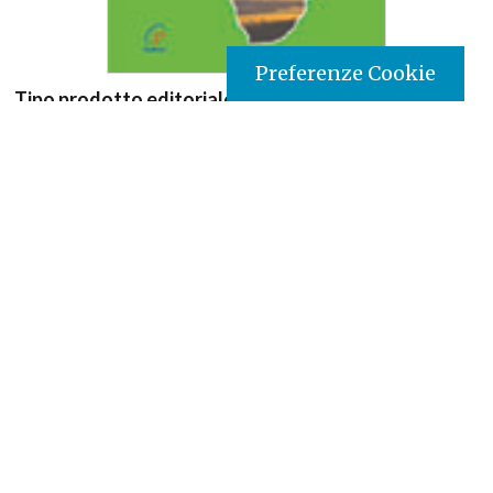
Preferenze Cookie
Tipo prodotto editoriale:
book
Titolo italiano:
L'impegno dell'Africa - Africae
Munus
Autori:
Benoît XVI
Nazione:
Costa d'Avorio
[Store online]
Lingua:
Français
Editore:
Paulines- Costa d’Avorio
Materia:
Church Teaching
Argomenti:
Documenti della Chiesa
Destinatari:
Tutti