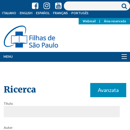
ITALIANO
ENGLISH
ESPAÑOL
FRANÇAIS
PORTUGÊS
Webmail
|
Área reservada
MENU
Quem Somos
Onde Estamos
Ricerca
Avanzata
Notícias
Título:
Recursos
Media
Autor: