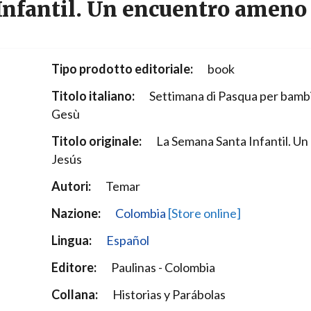
nfantil. Un encuentro ameno 
Narzole
San Lorenzo di Fossano
Susa
Tipo prodotto editoriale:
book
Titolo italiano:
Settimana di Pasqua per bambi
Gesù
Titolo originale:
La Semana Santa Infantil. U
Jesús
Autori:
Temar
Nazione:
Colombia
[Store online]
Lingua:
Español
Editore:
Paulinas - Colombia
Collana:
Historias y Parábolas