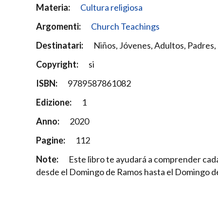
Materia:
Cultura religiosa
Argomenti:
Church Teachings
Destinatari:
Niños, Jóvenes, Adultos, Padres, 
Copyright:
si
ISBN:
9789587861082
Edizione:
1
Anno:
2020
Pagine:
112
Note:
Este libro te ayudará a comprender cada
desde el Domingo de Ramos hasta el Domingo d