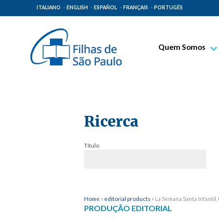
ITALIANO
ENGLISH
ESPAÑOL
FRANÇAIS
PORTUGÊS
Quem Somos
Bem-aventurado T
Venerável Tecla M
Espiritualidade Pa
Ricerca
Missão Paulinas
Lugares de Orige
Título:
Governo Geral
Família Paulina
Home
»
editorial products
»
La Semana Santa Infantil
PRODUÇÃO EDITORIAL