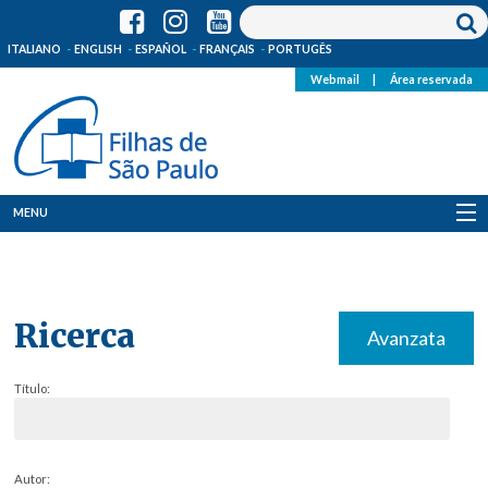
ITALIANO
ENGLISH
ESPAÑOL
FRANÇAIS
PORTUGÊS
Webmail
|
Área reservada
MENU
Quem Somos
Onde Estamos
Ricerca
Avanzata
Notícias
Título:
Recursos
Media
Autor: