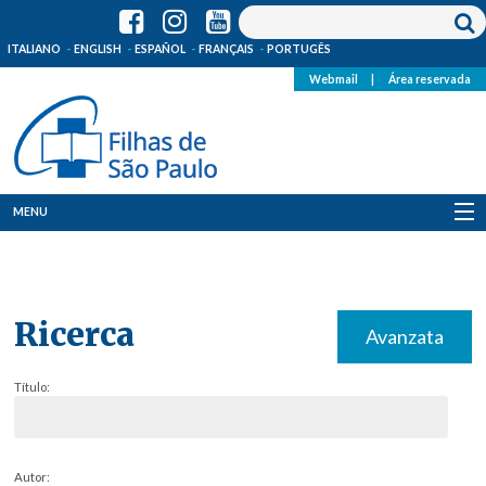
ITALIANO
ENGLISH
ESPAÑOL
FRANÇAIS
PORTUGÊS
Webmail
|
Área reservada
MENU
Quem Somos
Onde Estamos
Ricerca
Avanzata
Notícias
Título:
Recursos
Media
Autor: