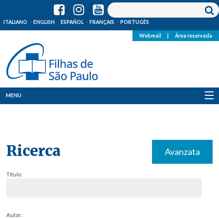
ITALIANO
ENGLISH
ESPAÑOL
FRANÇAIS
PORTUGÊS
Webmail
|
Área reservada
MENU
Quem Somos
Onde Estamos
Ricerca
Avanzata
Notícias
Título:
Recursos
Media
Autor: