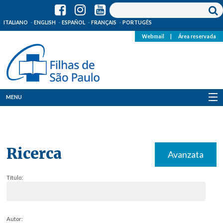
ITALIANO
ENGLISH
ESPAÑOL
FRANÇAIS
PORTUGÊS
Webmail
|
Área reservada
MENU
Quem Somos
Onde Estamos
Ricerca
Avanzata
Notícias
Título:
Recursos
Media
Autor: