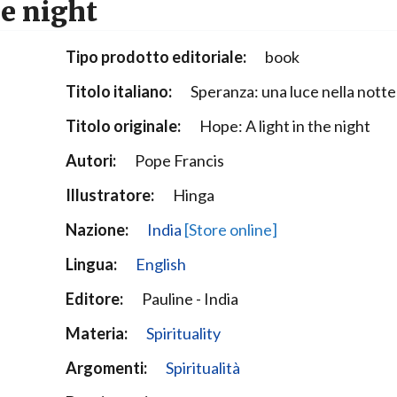
he night
Narzole
San Lorenzo di Fossano
Tipo prodotto editoriale:
book
Susa
Titolo italiano:
Speranza: una luce nella notte
Titolo originale:
Hope: A light in the night
Autori:
Pope Francis
Illustratore:
Hinga
Nazione:
India
[Store online]
Lingua:
English
Editore:
Pauline - India
Materia:
Spirituality
Argomenti:
Spiritualità