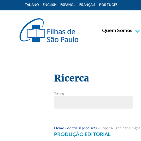
ITALIANO
ENGLISH
ESPAÑOL
FRANÇAIS
PORTUGÊS
Quem Somos
Bem-aventurado T
Venerável Tecla M
Espiritualidade Pa
Ricerca
Missão Paulinas
Lugares de Orige
Título:
Governo Geral
Família Paulina
Home
»
editorial products
»
Hope: A light in the night
PRODUÇÃO EDITORIAL