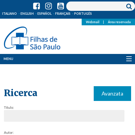
ITALIANO
ENGLISH
ESPAÑOL
FRANÇAIS
PORTUGÊS
Webmail
|
Área reservada
MENU
Quem Somos
Onde Estamos
Ricerca
Avanzata
Notícias
Título:
Recursos
Media
Autor: