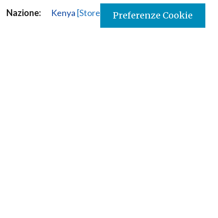
Nazione:
Kenya
[Store online]
Preferenze Cookie
Lingua:
English
Editore:
Paulines - Kenya
Materia:
Church History
Argomenti:
Chiesa particolare
Destinatari:
Pubblico in generale
Copyright:
si
ISBN:
9789966602589
Edizione:
First
Anno:
2023
Pagine:
528