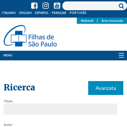
ITALIANO
ENGLISH
ESPAÑOL
FRANÇAIS
PORTUGÊS
Webmail
|
Área reservada
MENU
Quem Somos
Onde Estamos
Ricerca
Avanzata
Notícias
Título:
Recursos
Media
Autor: