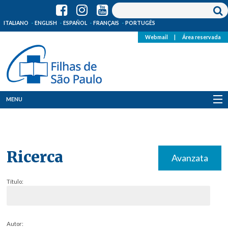
ITALIANO
ENGLISH
ESPAÑOL
FRANÇAIS
PORTUGÊS
Webmail
|
Área reservada
MENU
Quem Somos
Onde Estamos
Ricerca
Avanzata
Notícias
Título:
Recursos
Media
Autor: