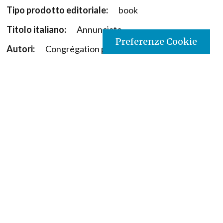
Tipo prodotto editoriale:
book
Titolo italiano:
Annunciate
Preferenze Cookie
Autori:
Congrégation pour les instituts de vie
consacrée
Nazione:
Costa d'Avorio
[Store online]
Lingua:
Français
Editore:
Paulines- Costa d’Avorio
Materia:
Consecrated Life
Argomenti:
Documenti della Chiesa
Destinatari:
Giovani, adulti
Copyright:
si
ISBN:
9782373600544