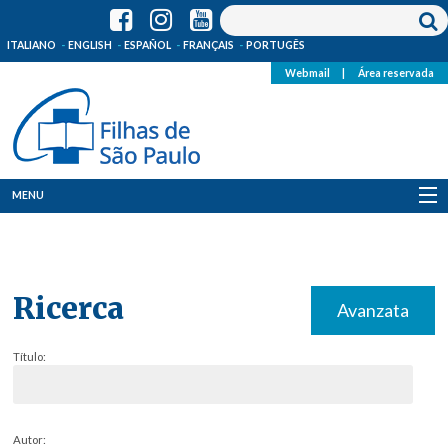
ITALIANO
ENGLISH
ESPAÑOL
FRANÇAIS
PORTUGÊS
Webmail
|
Área reservada
MENU
Quem Somos
Onde Estamos
Ricerca
Avanzata
Notícias
Título:
Recursos
Media
Autor: