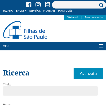
ITALIANO
ENGLISH
ESPAÑOL
FRANÇAIS
PORTUGÊS
Webmail
|
Área reservada
MENU
Quem Somos
Onde Estamos
Ricerca
Avanzata
Notícias
Título:
Recursos
Media
Autor: