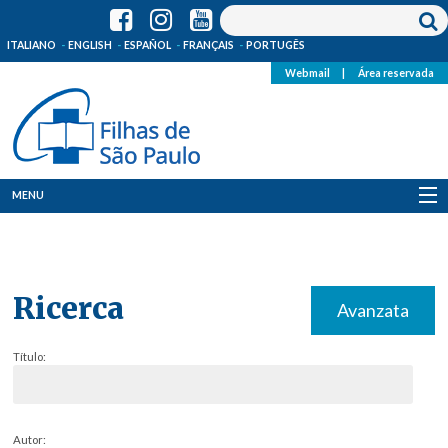
ITALIANO
ENGLISH
ESPAÑOL
FRANÇAIS
PORTUGÊS
Webmail
|
Área reservada
MENU
Quem Somos
Onde Estamos
Ricerca
Avanzata
Notícias
Título:
Recursos
Media
Autor: