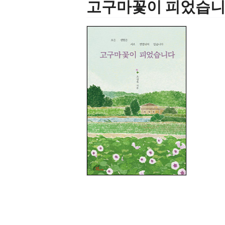
고구마꽃이 피었습