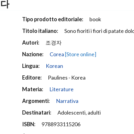
니다
Narzole
San Lorenzo di Fossano
Tipo prodotto editoriale:
book
Susa
Titolo italiano:
Sono fioriti i fiori di patate dolc
Autori:
조경자
Nazione:
Corea
[Store online]
Lingua:
Korean
Editore:
Paulines - Korea
Materia:
Literature
Argomenti:
Narrativa
Destinatari:
Adolescenti, adulti
ISBN:
9788933115206