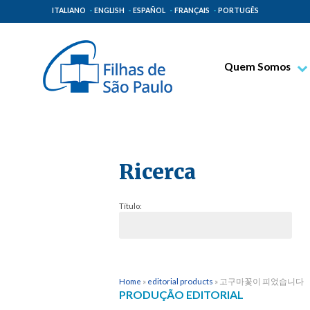
ITALIANO
ENGLISH
ESPAÑOL
FRANÇAIS
PORTUGÊS
Quem Somos
Bem-aventurado T
Venerável Tecla M
Espiritualidade Pa
Ricerca
Missão Paulinas
Lugares de Orige
Título:
Governo Geral
Família Paulina
Home
»
editorial products
»
고구마꽃이 피었습니다
PRODUÇÃO EDITORIAL