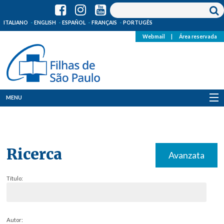
ITALIANO
ENGLISH
ESPAÑOL
FRANÇAIS
PORTUGÊS
Webmail
|
Área reservada
MENU
Quem Somos
Onde Estamos
Ricerca
Avanzata
Notícias
Título:
Recursos
Media
Autor: