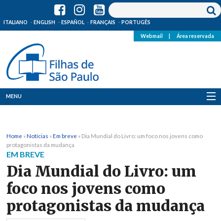
ITALIANO
ENGLISH
ESPAÑOL
FRANÇAIS
PORTUGÊS
Webmail
|
Área reservada
MENU
Quem Somos
Home
»
Notícias
»
Em breve
»
Dia Mundial do Livro: um foco nos jovens como
Onde Estamos
protagonistas da mudança
EM BREVE
Notícias
Dia Mundial do Livro: um
foco nos jovens como
Recursos
protagonistas da mudança
Media