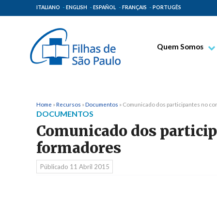
ITALIANO
ENGLISH
ESPAÑOL
FRANÇAIS
PORTUGÊS
Quem Somos
Bem-aventurado T
Venerável Tecla M
Espiritualidade Pa
Home
»
Recursos
»
Documentos
»
Comunicado dos participantes no co
DOCUMENTOS
Missão Paulinas
Comunicado dos particip
Lugares de Orige
formadores
Governo Geral
Públicado
11 Abril 2015
Família Paulina