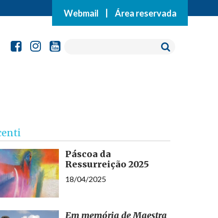
Webmail
|
Área reservada
centi
Páscoa da
Ressurreição 2025
18/04/2025
Em memória de Maestra