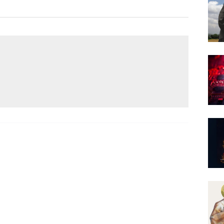
Narzole
San Lorenzo di Fossano
Susa