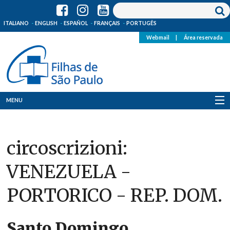
ITALIANO
ENGLISH
ESPAÑOL
FRANÇAIS
PORTUGÊS
Webmail
|
Área reservada
MENU
Quem Somos
circoscrizioni:
Onde Estamos
VENEZUELA -
Notícias
PORTORICO - REP. DOM.
Recursos
Media
Santo Domingo