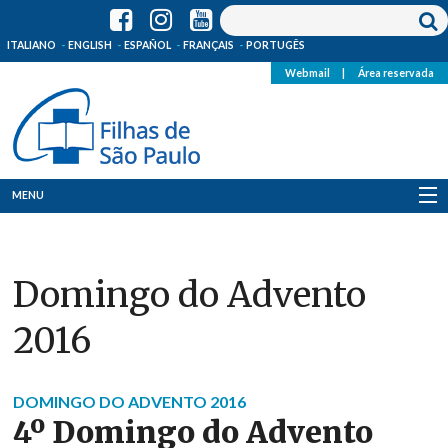
ITALIANO
ENGLISH
ESPAÑOL
FRANÇAIS
PORTUGÊS
Webmail
|
Área reservada
MENU
Quem Somos
Domingo do Advento
Onde Estamos
2016
Notícias
Recursos
DOMINGO DO ADVENTO 2016
4º Domingo do Advento
Media