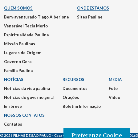
QUEM SOMOS
ONDE ESTAMOS
Bem-aventurado Tiago Alberione
Sites Pauline
Venerável Tecla Merlo
Espiritualidade Paulina
Missão Paulinas
Lugares de Origem
Governo Geral
Família Paulina
NOTÍCIAS
RECURSOS
MEDIA
Notícias da vida paulina
Documentos
Foto
Notícias do governo geral
Orações
Vídeo
Em breve
Boletim Informação
NOSSOS CONTATOS
Contatos
Preferenze Cookie
© 2026 FILHAS DE SÃO PAULO
- Casa Generalizia - Via S. Giovanni Eudes, 25, 00163