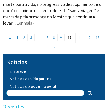
morte para a vida, no progressivo despojamento de si,
que é o caminho da plenitude. Esta “santa viagem” é
marcada pela presença do Mestre que continua a
levar…
Ler mais »
…
10
←
1
2
3
7
8
9
11
12
13
→
Notícias
Em breve
Notícias da vida paulina
Notícias do governo geral
Recentes