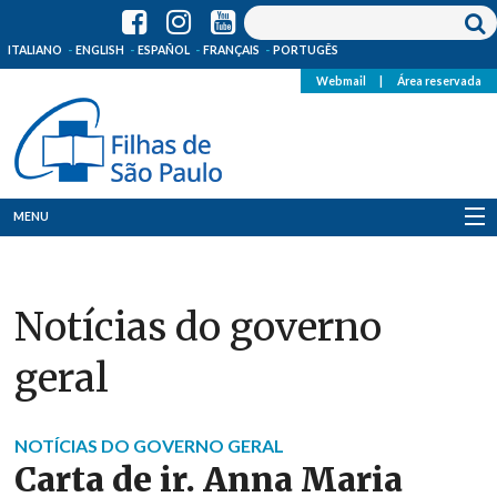
ITALIANO
ENGLISH
ESPAÑOL
FRANÇAIS
PORTUGÊS
Webmail
|
Área reservada
MENU
Quem Somos
Notícias do governo
Onde Estamos
geral
Notícias
Recursos
NOTÍCIAS DO GOVERNO GERAL
Carta de ir. Anna Maria
Media