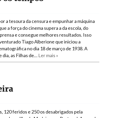
epor a tesoura da censura e empunhar a máquina
rque a força do cinema supera a da escola, do
mprensa e consegue melhores resultados. Isso
venturado Tiago Alberione que iniciou a
ematográfica no dia 18 de março de 1938. A
e dia, as Filhas de…
Ler mais »
eira
, 120 feridos e 250 os desabrigados pela