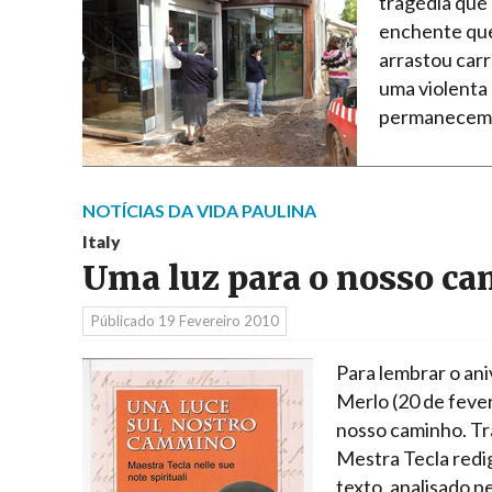
tragédia que 
enchente que 
arrastou car
uma violenta 
permanecem 
NOTÍCIAS DA VIDA PAULINA
Italy
Uma luz para o nosso c
Públicado
19 Fevereiro 2010
Para lembrar o an
Merlo (20 de fever
nosso caminho. Tr
Mestra Tecla redi
texto, analisado p