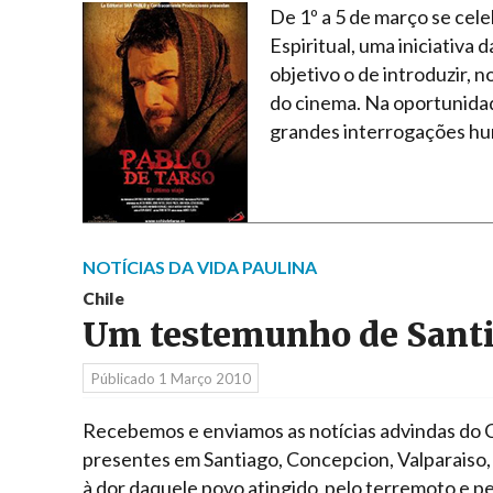
De 1º a 5 de março se cel
Espiritual, uma iniciativa
objetivo o de introduzir, n
do cinema. Na oportunida
grandes interrogações hu
NOTÍCIAS DA VIDA PAULINA
Chile
Um testemunho de Sant
Públicado
1 Março 2010
Recebemos e enviamos as notícias advindas do Ch
presentes em Santiago, Concepcion, Valparaiso,
à dor daquele povo atingido pelo terremoto e pe