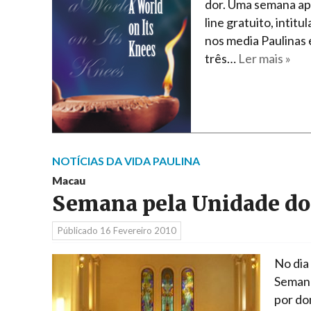
dor. Uma semana apó
line gratuito, intit
nos media Paulinas 
três…
Ler mais »
NOTÍCIAS DA VIDA PAULINA
Macau
Semana pela Unidade do
Públicado
16 Fevereiro 2010
No dia
Semana
por do