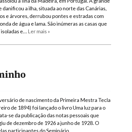
assolou a Ilha da Madeira, em Portugal. A grande
danificou a ilha, situada ao norte das Canárias,
ros e árvores, derrubou pontes e estradas com
onda de água e lama. São inúmeras as casas que
isoladas e…
Ler mais »
aminho
iversário de nascimento da Primeira Mestra Tecla
eiro de 1894) foi lançado o livro Uma luz para o
ata-se da publicação das notas pessoais que
giu de dezembro de 1926 a junho de 1928. O
elas participantes do Seminário