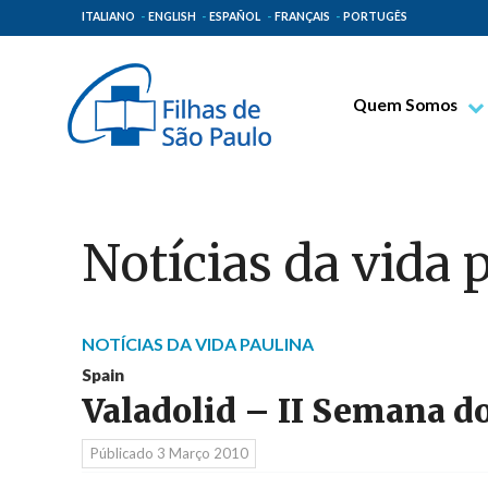
ITALIANO
ENGLISH
ESPAÑOL
FRANÇAIS
PORTUGÊS
Quem Somos
Bem-aventurado T
Venerável Tecla M
Espiritualidade Pa
Notícias da vida 
Missão Paulinas
Lugares de Orige
Governo Geral
NOTÍCIAS DA VIDA PAULINA
Spain
Família Paulina
Valadolid – II Semana d
Públicado
3 Março 2010