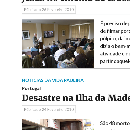
Públicado
26 Fevereiro 2010
É preciso d
de filmar po
púlpito, da i
dizia o bem-a
atividade cin
partir daquel
NOTÍCIAS DA VIDA PAULINA
Portugal
Desastre na Ilha da Mad
Públicado
24 Fevereiro 2010
São 48 mortos