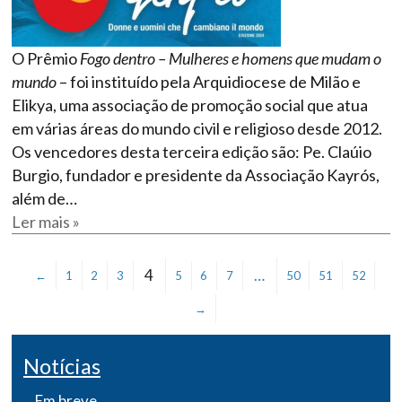
O Prêmio
Fogo dentro – Mulheres e homens que mudam o
mundo
– foi instituído pela Arquidiocese de Milão e
Elikya, uma associação de promoção social que atua
em várias áreas do mundo civil e religioso desde 2012.
Os vencedores desta terceira edição são: Pe. Claúio
Burgio, fundador e presidente da Associação Kayrós,
além de…
Ler mais »
4
…
←
1
2
3
5
6
7
50
51
52
→
Notícias
Em breve