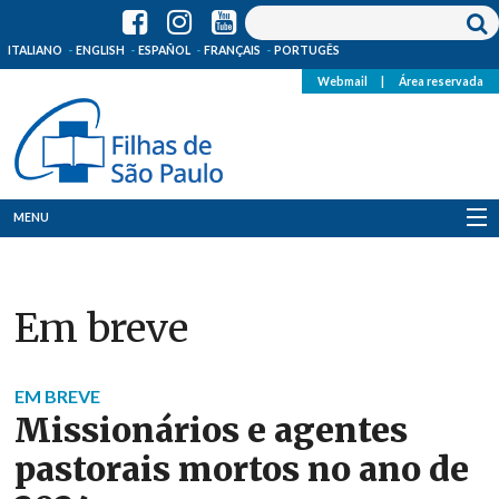
ITALIANO
ENGLISH
ESPAÑOL
FRANÇAIS
PORTUGÊS
Webmail
|
Área reservada
MENU
Quem Somos
Em breve
Onde Estamos
Notícias
EM BREVE
Missionários e agentes
Recursos
pastorais mortos no ano de
Media