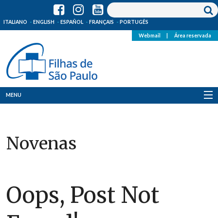
ITALIANO
ENGLISH
ESPAÑOL
FRANÇAIS
PORTUGÊS
Webmail
|
Área reservada
MENU
Quem Somos
Novenas
Onde Estamos
Notícias
Recursos
Oops, Post Not
Media