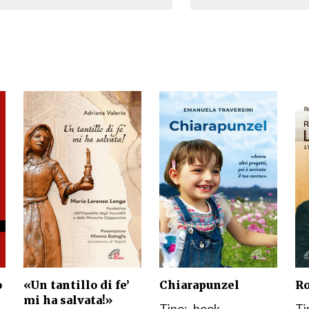
Narzole
San Lorenzo di Fossano
Susa
o
«Un tantillo di fe’
Chiarapunzel
Ro
mi ha salvata!»
Tipo:
book
Ti