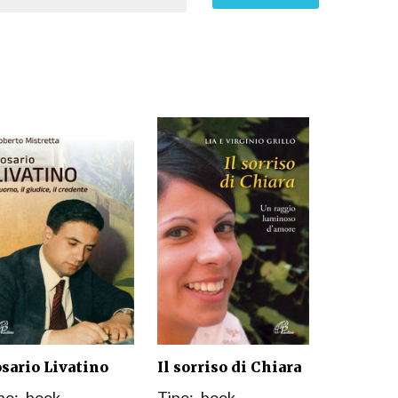
sario Livatino
Il sorriso di Chiara
po:
book
Tipo:
book