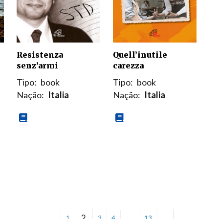
Resistenza
Quell’inutile
senz’armi
carezza
Tipo:
book
Tipo:
book
Nação:
Italia
Nação:
Italia
2
…
←
1
3
4
13
→