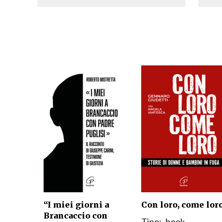
“I miei giorni a
Con loro, come lor
Brancaccio con
Tipo:
book