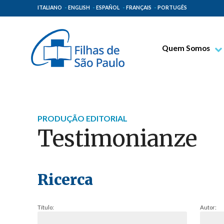
ITALIANO
ENGLISH
ESPAÑOL
FRANÇAIS
PORTUGÊS
Quem Somos
Bem-aventurado T
Venerável Tecla M
Espiritualidade Pa
PRODUÇÃO EDITORIAL
Missão Paulinas
Testimonianze
Lugares de Orige
Governo Geral
Família Paulina
Ricerca
Título:
Autor: