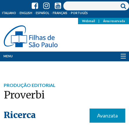
ITALIANO
ENGLISH
ESPAÑOL
FRANÇAIS
PORTUGÊS
Webmail
|
Área reservada
MENU
Quem Somos
Onde Estamos
PRODUÇÃO EDITORIAL
Proverbi
Notícias
Recursos
Ricerca
Avanzata
Media