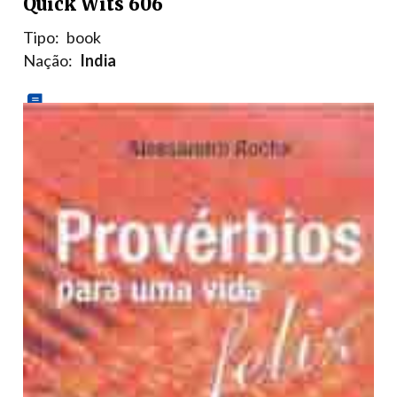
Quick Wits 606
Tipo:
book
Nação:
India