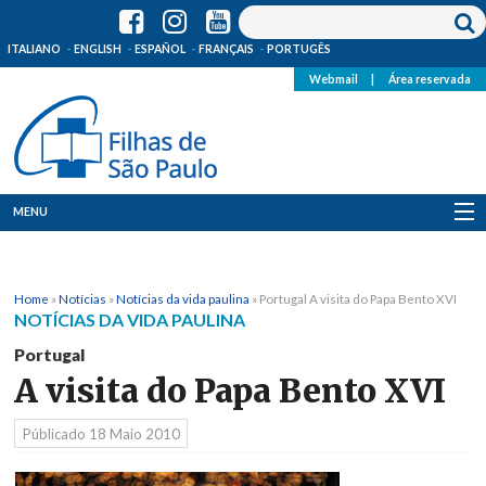
ITALIANO
ENGLISH
ESPAÑOL
FRANÇAIS
PORTUGÊS
Webmail
|
Área reservada
MENU
Quem Somos
Home
»
Notícias
»
Notícias da vida paulina
»
Portugal A visita do Papa Bento XVI
Onde Estamos
NOTÍCIAS DA VIDA PAULINA
Portugal
Notícias
A visita do Papa Bento XVI
Recursos
Públicado
18 Maio 2010
Media