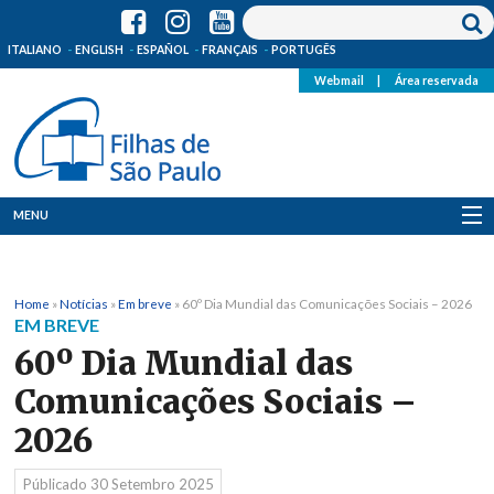
ITALIANO
ENGLISH
ESPAÑOL
FRANÇAIS
PORTUGÊS
Webmail
|
Área reservada
MENU
Quem Somos
Home
»
Notícias
»
Em breve
»
60º Dia Mundial das Comunicações Sociais – 2026
Onde Estamos
EM BREVE
60º Dia Mundial das
Notícias
Comunicações Sociais –
Recursos
2026
Media
Públicado
30 Setembro 2025