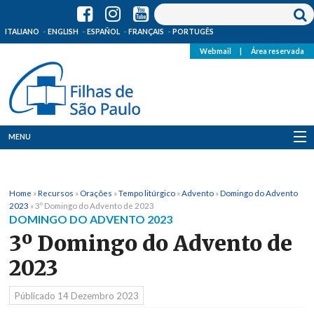
ITALIANO
ENGLISH
ESPAÑOL
FRANÇAIS
PORTUGÊS
Webmail
|
Área reservada
MENU
Quem Somos
Home
»
Recursos
»
Orações
»
Tempo litúrgico
»
Advento
»
Domingo do Advento
Onde Estamos
2023
»
3º Domingo do Advento de 2023
DOMINGO DO ADVENTO 2023
Notícias
3º Domingo do Advento de
2023
Recursos
Públicado
14 Dezembro 2023
Media