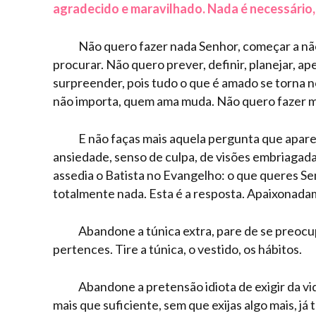
agradecido e maravilhado. Nada é necessário, 
Não quero fazer nada Senhor, começar a nã
procurar. Não quero prever, definir, planejar, a
surpreender, pois tudo o que é amado se torna 
não importa, quem ama muda. Não quero fazer m
E não faças mais aquela pergunta que apar
ansiedade, senso de culpa, de visões embriagada
assedia o Batista no Evangelho: o que queres Se
totalmente nada. Esta é a resposta. Apaixonada
Abandone a túnica extra, pare de se preocu
pertences. Tire a túnica, o vestido, os hábitos.
Abandone a pretensão idiota de exigir da vid
mais que suficiente, sem que exijas algo mais, já