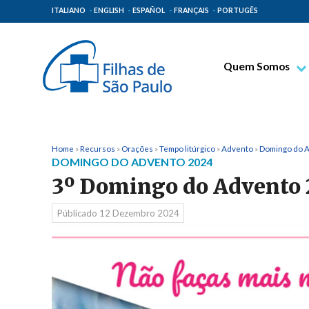
ITALIANO
ENGLISH
ESPAÑOL
FRANÇAIS
PORTUGÊS
Quem Somos
Bem-aventurado T
Venerável Tecla M
Espiritualidade Pa
Home
»
Recursos
»
Orações
»
Tempo litúrgico
»
Advento
»
Domingo do 
DOMINGO DO ADVENTO 2024
Missão Paulinas
3º Domingo do Advento 
Lugares de Orige
Públicado
12 Dezembro 2024
Governo Geral
Família Paulina